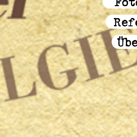
Fot
Ref
Üb